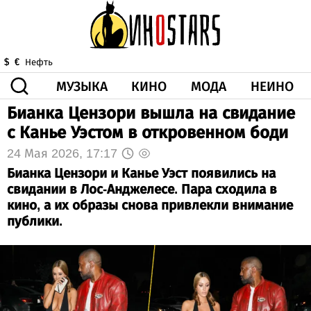
МУЗЫКА
КИНО
МОДА
НЕИНО
$
€
Нефть
Бианка Цензори вышла на свидание
ЗДОРОВЬЕ
с Канье Уэстом в откровенном боди
КОРОНА
ИСКУССТВО
ДРУГОЕ
О НАС
ВИДЕО
ГОРОСКОП
24 Мая 2026, 17:17
Бианка Цензори и Канье Уэст появились на
свидании в Лос-Анджелесе. Пара сходила в
кино, а их образы снова привлекли внимание
публики.