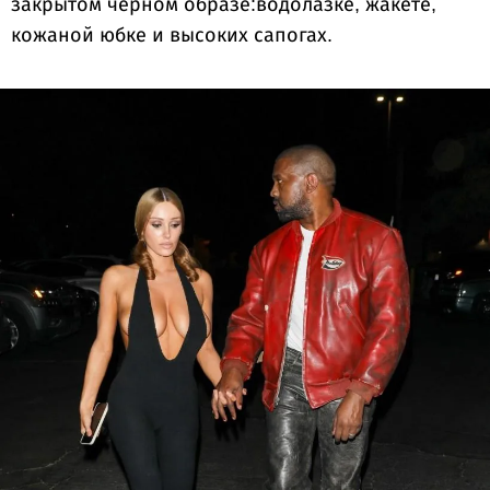
закрытом черном образе:водолазке, жакете,
кожаной юбке и высоких сапогах.