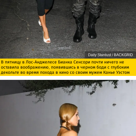
Daily Stardust / BACKGRID
В пятницу в Лос-Анджелесе Бианка Сенсори почти ничего не
оставила воображению, появившись в черном боди с глубоким
декольте во время похода в кино со своим мужем Канье Уэстом