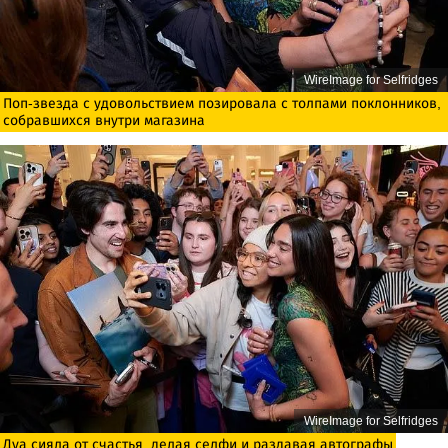
WireImage for Selfridges
Поп-звезда с удовольствием позировала с толпами поклонников,
собравшихся внутри магазина
WireImage for Selfridges
Дуа сияла от счастья, делая селфи и раздавая автографы