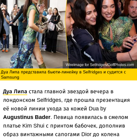
WireImage for Selfridges/GoffPhotos.com
Дуа Липа представила бьюти-линейку в Selfridges и судится с
Samsung
Дуа Липа
стала главной звездой вечера в
лондонском Selfridges, где прошла презентация
её новой линии ухода за кожей Dua by
Augustinus Bader
. Певица появилась в смелом
платье Kim Shui с принтом бабочек, дополнив
образ винтажными сапогами Dior до колена