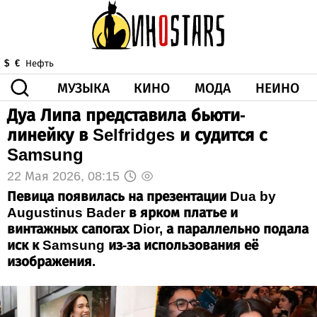
МУЗЫКА
КИНО
МОДА
НЕИНО
$
€
Нефть
Дуа Липа представила бьюти-
ЗДОРОВЬЕ
линейку в Selfridges и судится с
КОРОНА
ИСКУССТВО
ДРУГОЕ
Samsung
О НАС
ВИДЕО
ГОРОСКОП
22 Мая 2026, 08:15
Певица появилась на презентации Dua by
Augustinus Bader в ярком платье и
винтажных сапогах Dior, а параллельно подала
иск к Samsung из-за использования её
изображения.