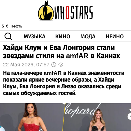
МУЗЫКА
КИНО
МОДА
НЕИНО
$
€
Нефть
Хайди Клум и Ева Лонгория стали
ЗДОРОВЬЕ
звездами стиля на amfAR в Каннах
КОРОНА
ИСКУССТВО
ДРУГОЕ
О НАС
ВИДЕО
ГОРОСКОП
22 Мая 2026, 07:57
На гала-вечере amfAR в Каннах знаменитости
показали яркие вечерние образы, а Хайди
Клум, Ева Лонгория и Лиззо оказались среди
самых обсуждаемых гостей.