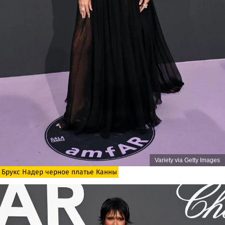
Variety via Getty Images
Брукс Надер черное платье Канны