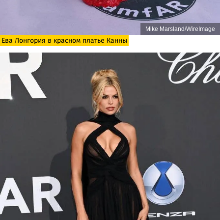
Mike Marsland/WireImage
Ева Лонгория в красном платье Канны