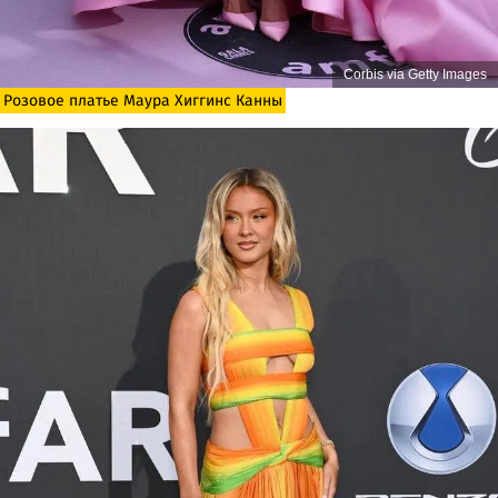
Corbis via Getty Images
Розовое платье Маура Хиггинс Канны