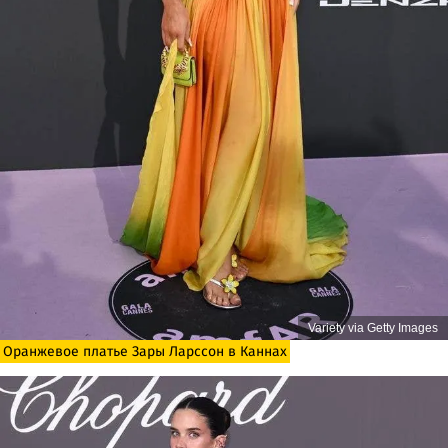
Variety via Getty Images
Оранжевое платье Зары Ларссон в Каннах