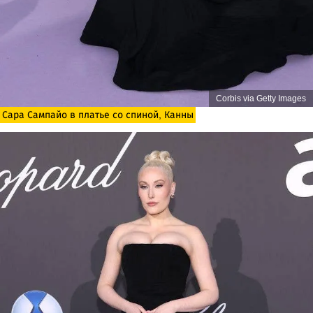
Corbis via Getty Images
Сара Сампайо в платье со спиной, Канны