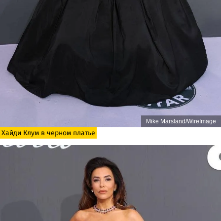
Mike Marsland/WireImage
Хайди Клум в черном платье