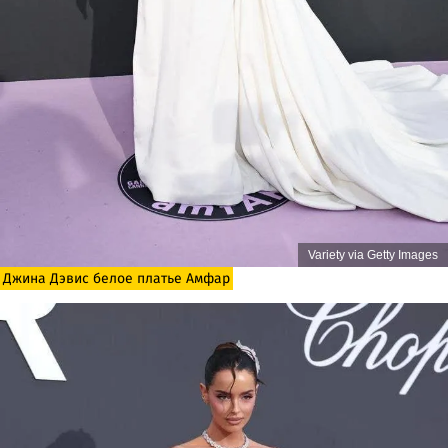
Variety via Getty Images
Джина Дэвис белое платье Амфар