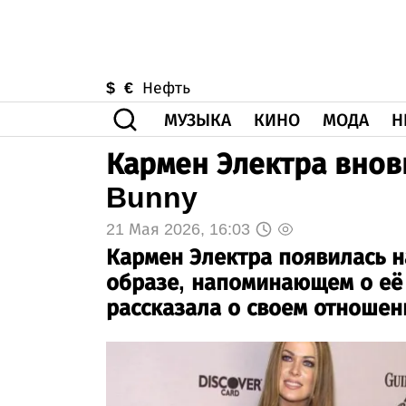
$
€
Нефть
МУЗЫКА
КИНО
МОДА
Н
Кармен Электра внов
Bunny
21 Мая 2026, 16:03
Кармен Электра появилась н
образе, напоминающем о её 
рассказала о своем отношени