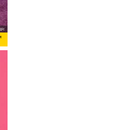
gic
и