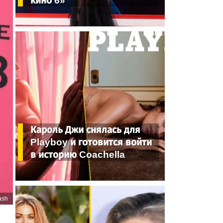
кино 6»
Кароль Джи снялась для
Playboy и готовится войти
в историю Coachella
ash