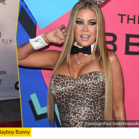
FilmMagic/Paul Smith/Featurefl
layboy Bunny