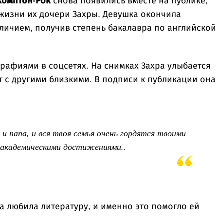
Комптон-Рок
снова появились вместе на публике,
жизни их дочери Захры. Девушка окончила
ичием, получив степень бакалавра по английской
афиями в соцсетях. На снимках Захра улыбается
т с другими близкими. В подписи к публикации она
 и папа, и вся твоя семья очень гордятся твоими
академическими достижениями..
ва любила литературу, и именно это помогло ей