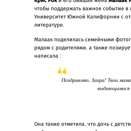
Крис Рок
и его бывшая жена
Малаак 
чтобы поддержать важное событие в 
Университет Южной Калифорнии с отл
литературе.
Малаак поделилась семейными фотогр
рядом с родителями, а также позируе
написала :
Поздравляю, Захра! Твои мама
выдающимися 
Она также отметила, что дочь с детст