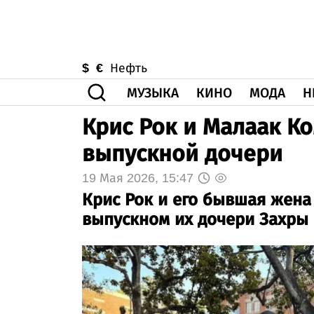
$
€
Нефть
МУЗЫКА
КИНО
МОДА
Н
Крис Рок и Малаак К
выпускной дочери
19 Мая 2026, 15:47
Крис Рок и его бывшая жена
выпускном их дочери Захры