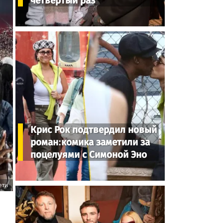
четвертый раз
Крис Рок подтвердил новый
роман:комика заметили за
поцелуями с Симоной Эно
ети