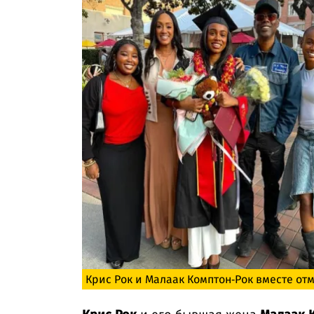
Крис Рок и Малаак Комптон-Рок вместе от