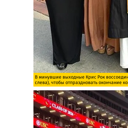
В минувшие выходные Крис Рок воссоедин
слева), чтобы отпраздновать окончание к