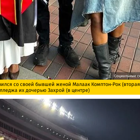
Социальные с
ился со своей бывшей женой Малаак Комптон-Рок (вторая
олледжа их дочерью Захрой (в центре)