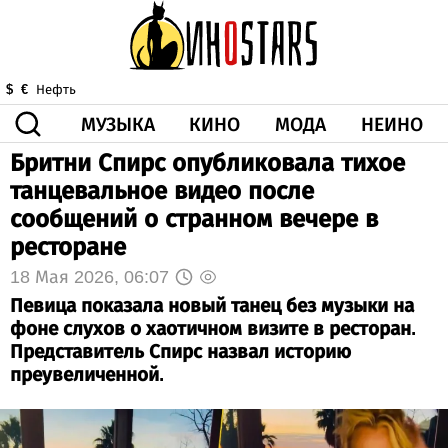
МУЗЫКА
КИНО
МОДА
НЕИНО
$
€
Нефть
Бритни Спирс опубликовала тихое
ЗДОРОВЬЕ
танцевальное видео после
КОРОНА
ИСКУССТВО
ДРУГОЕ
сообщений о странном вечере в
О НАС
ВИДЕО
ГОРОСКОП
ресторане
18 Мая 2026, 06:07
Певица показала новый танец без музыки на
фоне слухов о хаотичном визите в ресторан.
Представитель Спирс назвал историю
преувеличенной.