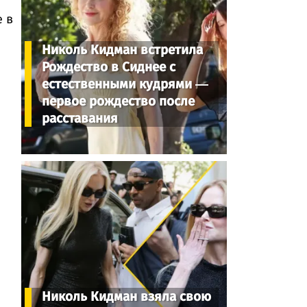
е в
Николь Кидман встретила
Рождество в Сиднее с
естественными кудрями —
первое рождество после
расставания
Николь Кидман взяла свою