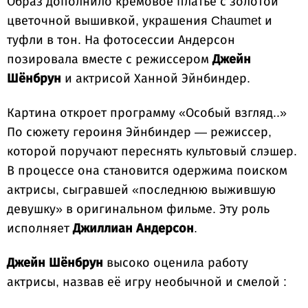
Образ дополнило кремовое платье с золотой
цветочной вышивкой, украшения Chaumet и
туфли в тон. На фотосессии Андерсон
позировала вместе с режиссером
Джейн
Шёнбрун
и актрисой Ханной Эйнбиндер.
Картина откроет программу «Особый взгляд..»
По сюжету героиня Эйнбиндер — режиссер,
которой поручают переснять культовый слэшер.
В процессе она становится одержима поиском
актрисы, сыгравшей «последнюю выжившую
девушку» в оригинальном фильме. Эту роль
исполняет
Джиллиан Андерсон
.
Джейн Шёнбрун
высоко оценила работу
актрисы, назвав её игру необычной и смелой :