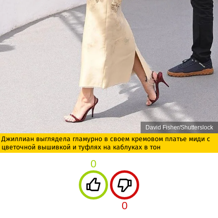
David Fisher/Shutterslock
Джиллиан выглядела гламурно в своем кремовом платье миди с
цветочной вышивкой и туфлях на каблуках в тон
0
0