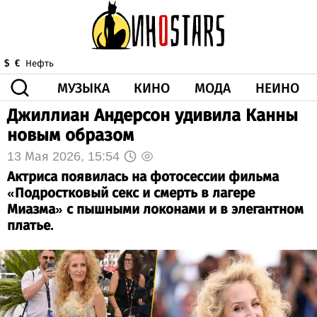
МУЗЫКА
КИНО
МОДА
НЕИНО
$
€
Нефть
Джиллиан Андерсон удивила Канны
ЗДОРОВЬЕ
новым образом
КОРОНА
ИСКУССТВО
ДРУГОЕ
О НАС
ВИДЕО
ГОРОСКОП
13 Мая 2026, 15:54
Актриса появилась на фотосессии фильма
«Подростковый секс и смерть в лагере
Миазма» с пышными локонами и в элегантном
платье.