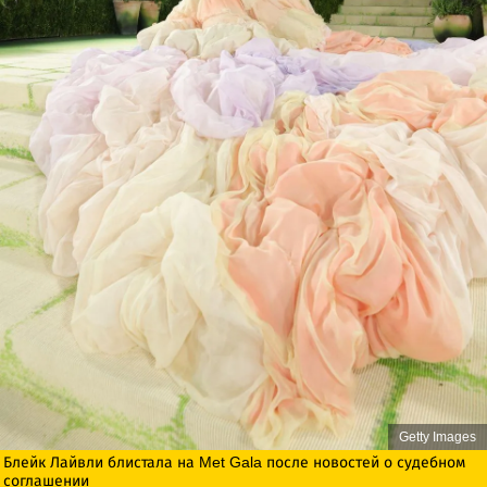
Getty Images
Блейк Лайвли блистала на Met Gala после новостей о судебном
соглашении