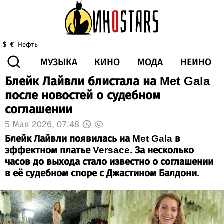
МУЗЫКА
КИНО
МОДА
НЕИНО
$
€
Нефть
Блейк Лайвли блистала на Met Gala
ЗДОРОВЬЕ
после новостей о судебном
КОРОНА
ИСКУССТВО
ДРУГОЕ
соглашении
О НАС
ВИДЕО
ГОРОСКОП
5 Мая 2026, 07:48
Блейк Лайвли появилась на Met Gala в
эффектном платье Versace. За несколько
часов до выхода стало известно о соглашении
в её судебном споре с Джастином Балдони.