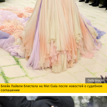
Getty Images
Блейк Лайвли блистала на Met Gala после новостей о судебном
соглашении