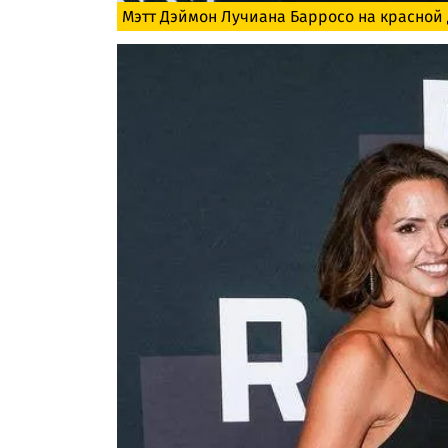
Мэтт Дэймон Лучиана Барросо на красной