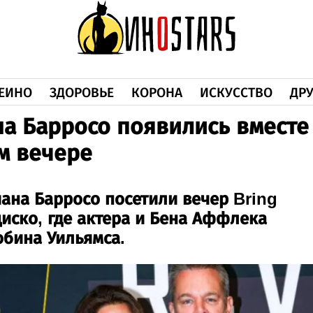
ЕИНО
ЗДОРОВЬЕ
КОРОНА
ИСКУССТВО
ДРУ
на Барросо появились вместе
м вечере
иана Барросо посетили вечер Bring
иско, где актера и Бена Аффлека
обина Уильямса.