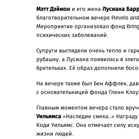
Мэтт Дэймон
и его жена
Лусиана Бар
благотворительном вечере Revels and 
Мероприятие организовал фонд Bring 
психических заболеваний.
Супруги выглядели очень тепло и га
рубашку, а Лусиана появилась в эле
бретельках. Её образ дополнили босо
На вечере также был Бен Аффлек, дав
с основательницей фонда Гленн Клоу
Главным моментом вечера стало вру
Уильямса
«Наследие смеха..» Награду
Коди Уильямс. Она отмечает силу иск
жизни людей.