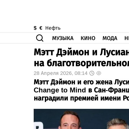
$
€
Нефть
МУЗЫКА
КИНО
МОДА
Н
Мэтт Дэймон и Лусиа
на благотворительно
28 Апреля 2026, 08:14
Мэтт Дэймон и его жена Лус
Change to Mind в Сан-Франц
наградили премией имени Р