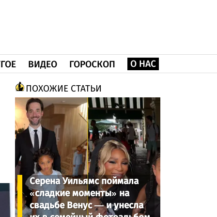
О НАС
ГОЕ
ВИДЕО
ГОРОСКОП
ПОХОЖИЕ СТАТЬИ
Серена Уильямс поймала
«сладкие моменты» на
свадьбе Венус — и унесла