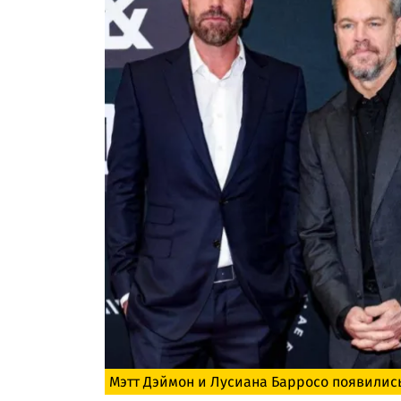
Мэтт Дэймон и Лусиана Барросо появилис