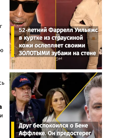
г
52-летний Фаррелл Уильямс
в куртке из страусиной
кожи ослепляет своими
ую
ЗОЛОТЫМИ зубами на стене
сь
а
 и
Друг беспокоился о Бене
Аффлеке. Он предостерег