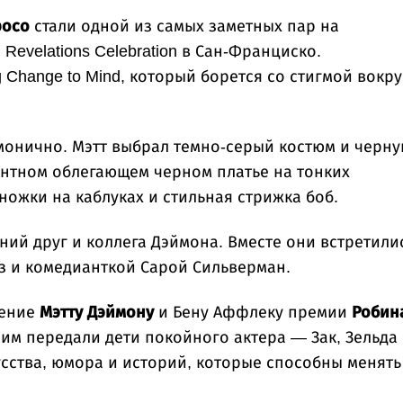
росо
стали одной из самых заметных пар на
Revelations Celebration в Сан-Франциско.
Change to Mind, который борется со стигмой вокру
рмонично. Мэтт выбрал темно-серый костюм и черн
гантном облегающем черном платье на тонких
ножки на каблуках и стильная стрижка боб.
ний друг и коллега Дэймона. Вместе они встретили
з и комедианткой Сарой Сильверман.
чение
Мэтту Дэймону
и Бену Аффлеку премии
Робин
 им передали дети покойного актера — Зак, Зельда
усства, юмора и историй, которые способны менять