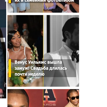
их в семейный фотоальбом
Венус Уильямс вышла
замуж! Свадьба длилась
почти неделю
ges