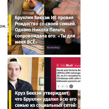
Бруклин Бекхэм НЕ провел
Рождество со своей семьей.
ом,
Однако Никола Пельтц
сопровождала его: «Ты для
меня ВСЁ»
Круз Бекхэм утверждает,
что Бруклин удалил всю его
семью из социальных сетей: