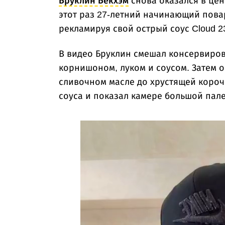
Бруклин Бекхэм
снова оказался в цен
этот раз 27-летний начинающий повар
рекламируя свой острый соус Cloud 2
В видео Бруклин смешал консервиров
корнишоном, луком и соусом. Затем 
сливочном масле до хрустящей короч
соуса и показал камере большой пале