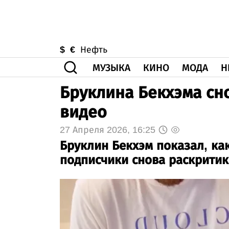
$
€
Нефть
МУЗЫКА
КИНО
МОДА
Н
Бруклина Бекхэма сн
видео
27 Апреля 2026, 16:25
Бруклин Бекхэм показал, как
подписчики снова раскритик