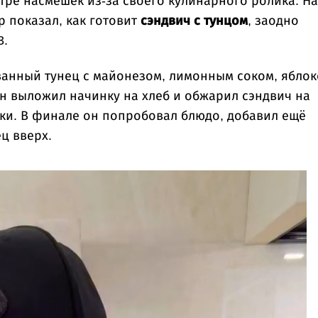
тре насмешек из-за своего кулинарного ролика. На
 показал, как готовит
сэндвич с тунцом
, заодно
3.
анный тунец с майонезом, лимонным соком, яблок
он выложил начинку на хлеб и обжарил сэндвич на
ки. В финале он попробовал блюдо, добавил ещё
ц вверх.