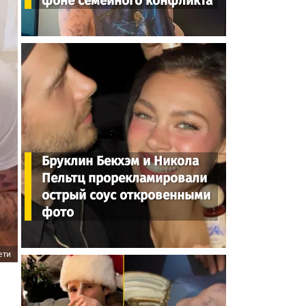
фоне семейного конфликта
Бруклин Бекхэм и Никола
Пельтц прорекламировали
острый соус откровенными
фото
ети