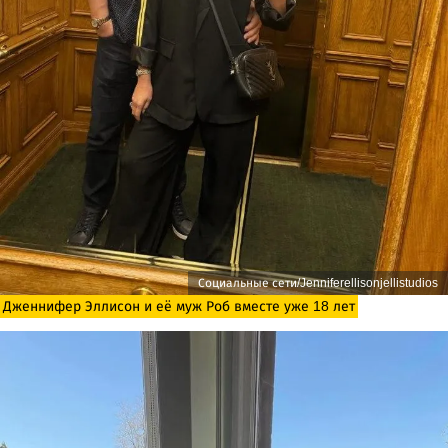
Социальные сети/Jenniferellisonjellistudios
Дженнифер Эллисон и её муж Роб вместе уже 18 лет