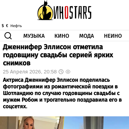
МУЗЫКА
КИНО
МОДА
НЕИНО
$
€
Нефть
Дженнифер Эллисон отметила
ЗДОРОВЬЕ
годовщину свадьбы серией ярких
КОРОНА
ИСКУССТВО
ДРУГОЕ
снимков
О НАС
ВИДЕО
ГОРОСКОП
25 Апреля 2026, 20:58
Актриса Дженнифер Эллисон поделилась
фотографиями из романтической поездки в
Шотландию по случаю годовщины свадьбы с
мужем Робом и трогательно поздравила его в
соцсетях.