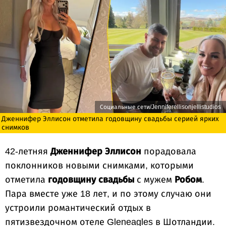
Социальные сети/Jenniferellisonjellistudios
Дженнифер Эллисон отметила годовщину свадьбы серией ярких
снимков
42-летняя
Дженнифер Эллисон
порадовала
поклонников новыми снимками, которыми
отметила
годовщину свадьбы
с мужем
Робом
.
Пара вместе уже 18 лет, и по этому случаю они
устроили романтический отдых в
пятизвездочном отеле Gleneagles в Шотландии.