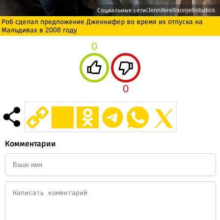
Социальные сети/Jenniferellisonjellistudios
Роб сделал предложение Дженнифер во время их отпуска на
Мальдивах в 2008 году
0
0
Комментарии