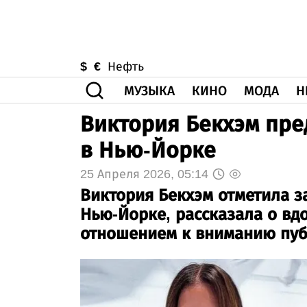
$
€
Нефть
МУЗЫКА
КИНО
МОДА
Н
Виктория Бекхэм пре
в Нью-Йорке
25 Апреля 2026, 05:14
Виктория Бекхэм отметила з
Нью-Йорке, рассказала о вд
отношением к вниманию пуб