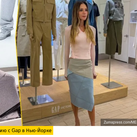
Zumapress.com/M
ию с Gap в Нью-Йорке