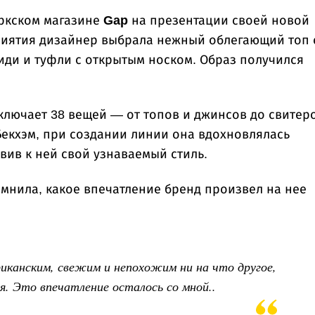
ркском магазине
Gap
на презентации своей новой
риятия дизайнер выбрала нежный облегающий топ 
ди и туфли с открытым носком. Образ получился
ключает 38 вещей — от топов и джинсов до свитер
Бекхэм, при создании линии она вдохновлялась
авив к ней свой узнаваемый стиль.
омнила, какое впечатление бренд произвел на нее
иканским, свежим и непохожим ни на что другое,
я. Это впечатление осталось со мной..