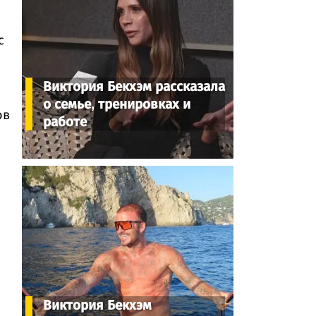
с
Виктория Бекхэм рассказала
о семье, тренировках и
ов
работе
Виктория Бекхэм