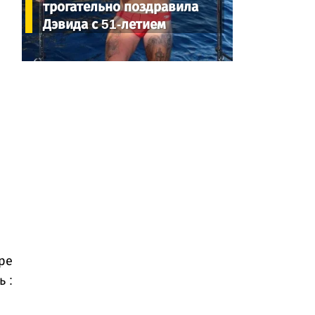
трогательно поздравила
Дэвида с 51-летием
ре
 :