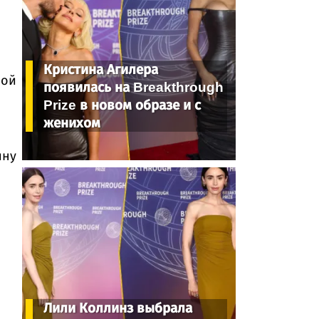
Кристина Агилера
ной
появилась на Breakthrough
Prize в новом образе и с
женихом
ину
Лили Коллинз выбрала