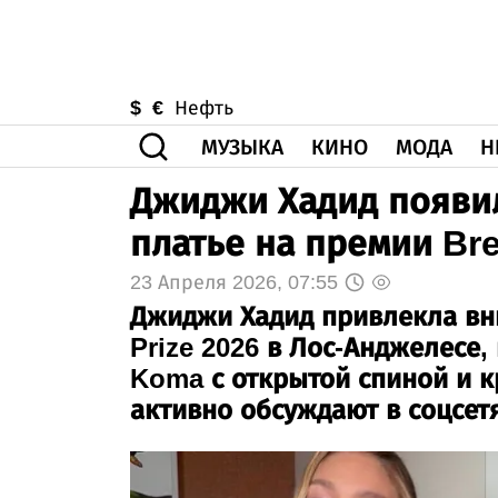
$
€
Нефть
МУЗЫКА
КИНО
МОДА
Н
Джиджи Хадид появи
платье на премии Bre
23 Апреля 2026, 07:55
Джиджи Хадид привлекла вн
Prize 2026 в Лос-Анджелесе,
Koma с открытой спиной и 
активно обсуждают в соцсетя