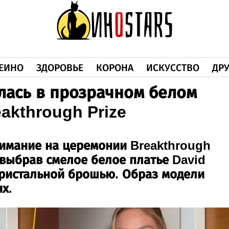
ЕИНО
ЗДОРОВЬЕ
КОРОНА
ИСКУССТВО
ДРУ
лась в прозрачном белом
akthrough Prize
имание на церемонии Breakthrough
 выбрав смелое белое платье David
кристальной брошью. Образ модели
х.