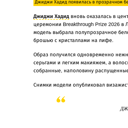
Джиджи Хадид появилась в прозрачном бел
Джиджи Хадид
вновь оказалась в цен
церемонии Breakthrough Prize 2026 в
модель выбрала полупрозрачное бело
брошью с кристаллами на лифе.
Образ получился одновременно нежн
серьгами и легким макияжем, а волос
собранные, наполовину распущенные
Снимки модели опубликовал визажист 
ДЖ