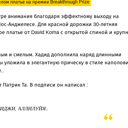
ом платье на премии Breakthrough Prize
тре внимания благодаря эффектному выходу на
 Лос-Анджелесе. Для красной дорожки 30-летняя
е платье от David Koma с открытой спиной и круп
ым и смелым. Хадид дополнила наряд длинными
ы уложила в элегантную прическу в стиле наполов
..
Патрик Та. В подписи он написал :
ИДЖИ, АЛЛИЛУЙЯ..