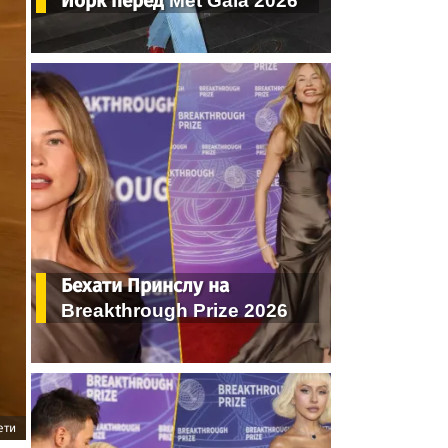
Йорк перед Met Gala 2026
Бехати Принслу на
Breakthrough Prize 2026
ети