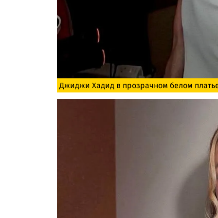
Джиджи Хадид в прозрачном белом платье 