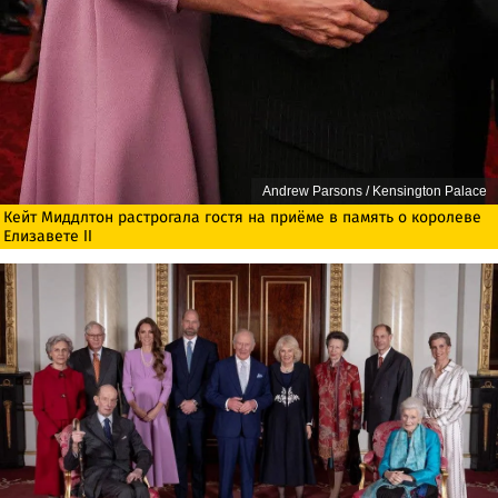
Andrew Parsons / Kensington Palace
Кейт Миддлтон растрогала гостя на приёме в память о королеве
Елизавете II