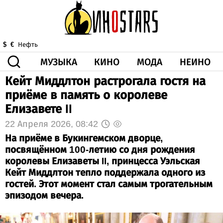
МУЗЫКА
КИНО
МОДА
НЕИНО
$
€
Нефть
Кейт Миддлтон растрогала гостя на
ЗДОРОВЬЕ
приёме в память о королеве
КОРОНА
ИСКУССТВО
ДРУГОЕ
Елизавете II
О НАС
ВИДЕО
ГОРОСКОП
22 Апреля 2026, 08:42
На приёме в Букингемском дворце,
посвящённом 100-летию со дня рождения
королевы Елизаветы II, принцесса Уэльская
Кейт Миддлтон тепло поддержала одного из
гостей. Этот момент стал самым трогательным
эпизодом вечера.