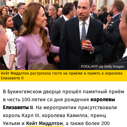
POOL/AFP via Getty Images
Кейт Миддлтон растрогала гостя на приёме в память о королеве
Елизавете II
В Букингемском дворце прошёл памятный приём
в честь 100-летия со дня рождения
королевы
Елизаветы II
. На мероприятии присутствовали
король Карл III, королева Камилла, принц
Уильям и
Кейт Миддлтон
, а также более 200