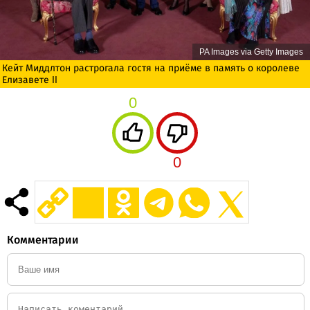
PA Images via Getty Images
Кейт Миддлтон растрогала гостя на приёме в память о королеве
Елизавете II
0
0
Комментарии