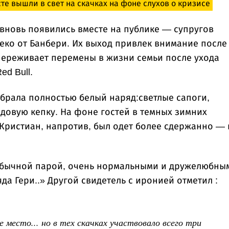
е вышли в свет на скачках на фоне слухов о кризисе
вновь появились вместе на публике — супругов
леко от Банбери. Их выход привлек внимание после
переживает перемены в жизни семьи после ухода
d Bull.
брала полностью белый наряд:светлые сапоги,
довую кепку. На фоне гостей в темных зимних
 Кристиан, напротив, был одет более сдержанно — 
 обычной парой, очень нормальными и дружелюбны
да Гери..» Другой свидетель с иронией отметил :
 место... но в тех скачках участвовало всего три