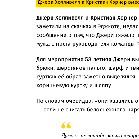
Джери Холливелл и Кристиан Хорнер вмест
Джери Холливелл
и
Кристиан Хорнер
заметили на скачках в Эджкоте, неда
сообщений о том, что Джери тяжело 
мужа с поста руководителя команды Re
Для мероприятия 53-летняя Джери вы
брюки, шерстяное пальто, шарф и тви
куртках её образ заметно выделялся.
коричневую куртку и шляпу.
По словам очевидца, «они казались
— если не считать белоснежного наря
Думаю, их лошадь заняла второе