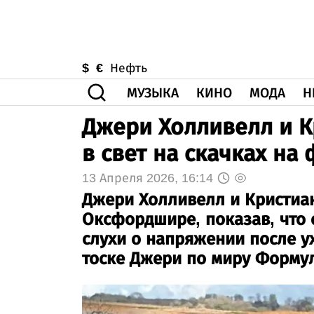
$
€
Нефть
МУЗЫКА
КИНО
МОДА
Н
Джери Холливелл и К
в свет на скачках на
13 Апреля 2026, 16:14
Джери Холливелл и Кристиан
Оксфордшире, показав, что 
слухи о напряжении после у
тоске Джери по миру Форму