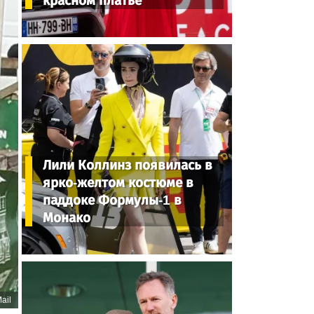
красном платье
Лили Коллинз появилась в
ярко-желтом костюме в
паддоке Формулы-1 в
Монако
ail