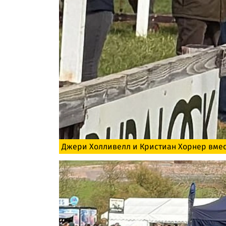
Джери Холливелл и Кристиан Хорнер вмес