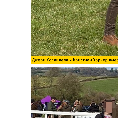
Джери Холливелл и Кристиан Хорнер вмес