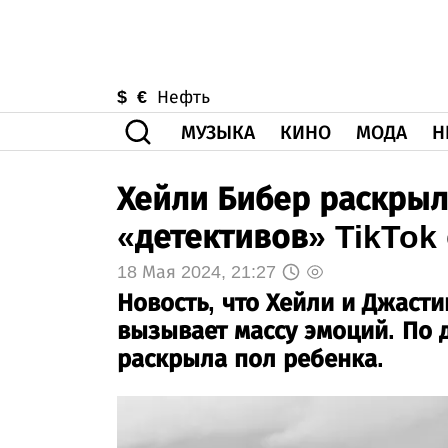
$
€
Нефть
МУЗЫКА
КИНО
МОДА
Н
Хейли Бибер раскрыл
«детективов» TikTok 
18 Мая 2024, 21:27
Новость, что Хейли и Джасти
вызывает массу эмоций. По 
раскрыла пол ребенка.