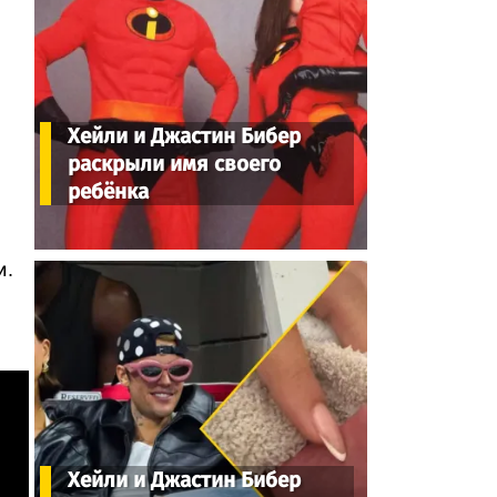
Хейли и Джастин Бибер
раскрыли имя своего
ребёнка
и.
Хейли и Джастин Бибер