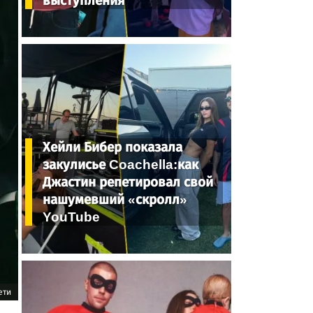
выступления
Хейли Бибер показала
закулисье Coachella:как
Джастин репетировал свой
нашумевший «скролл»
YouTube
ети