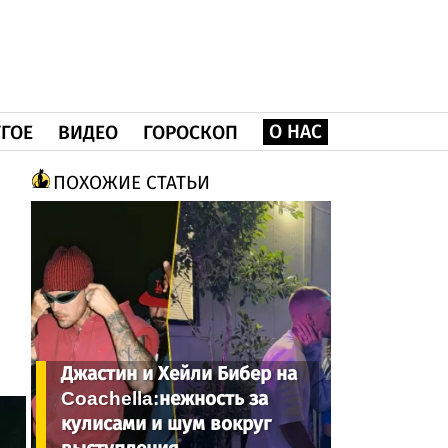
О НАС
ГОЕ
ВИДЕО
ГОРОСКОП
ПОХОЖИЕ СТАТЬИ
Джастин и Хейли Бибер на
Coachella:нежность за
кулисами и шум вокруг